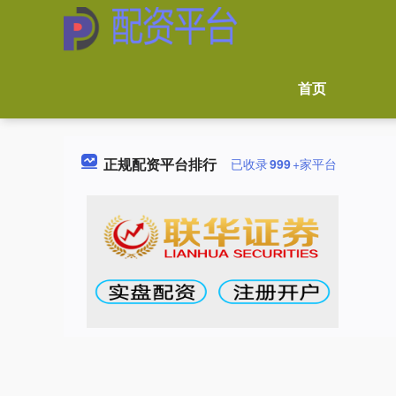
首页
正规配资平台排行
已收录
999
+家平台