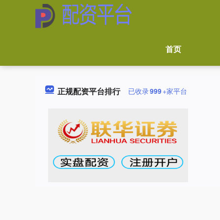
首页
正规配资平台排行
已收录
999
+家平台