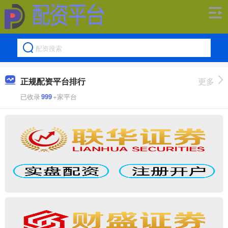
正规配资平台排行
更多
已收录
999
+家平台