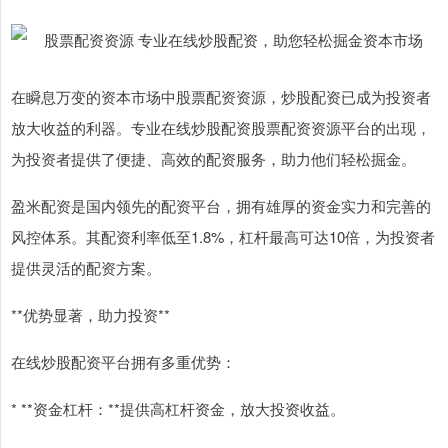
在瞬息万变的资本市场中股票配资资源，炒股配资已成为投资者
放大收益的利器。专业在线炒股配资股票配资资源平台的出现，
为投资者提供了便捷、高效的配资服务，助力他们轻松掘金。
盈米配资是国内领先的配资平台，拥有雄厚的资金实力和完善的
风控体系。其配资利率低至1.8%，杠杆最高可达10倍，为投资者
提供灵活的配资方案。
**优势显著，助力投资**
在线炒股配资平台拥有多重优势：
* **资金杠杆：**提供高杠杆资金，放大投资收益。