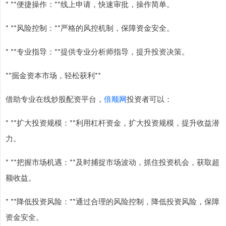
* **便捷操作：**线上申请，快速审批，操作简单。
* **风险控制：**严格的风控机制，保障资金安全。
* **专业指导：**提供专业分析师指导，提升投资决策。
**掘金资本市场，轻松获利**
借助专业在线炒股配资平台，
倍顺网
投资者可以：
* **扩大投资规模：**利用杠杆资金，扩大投资规模，提升收益潜
力。
* **把握市场机遇：**及时捕捉市场波动，抓住投资机会，获取超
额收益。
* **降低投资风险：**通过合理的风险控制，降低投资风险，保障
资金安全。