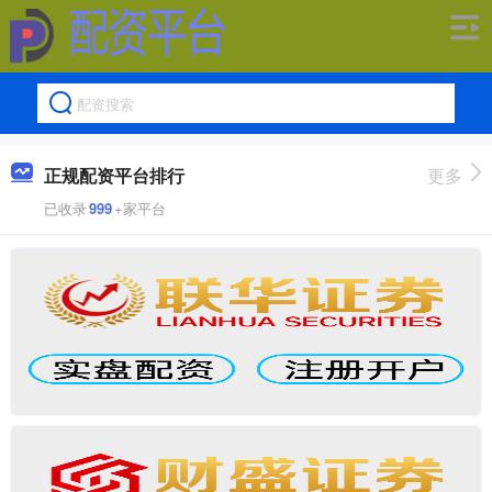
正规配资平台排行
更多
已收录
999
+家平台