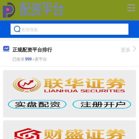
正规配资平台排行
更多
已收录
999
+家平台