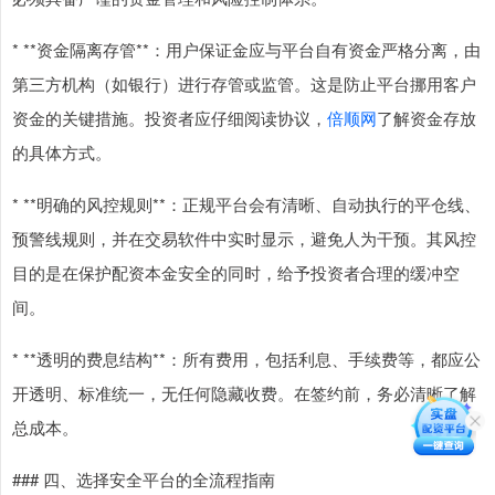
* **资金隔离存管**：用户保证金应与平台自有资金严格分离，由
第三方机构（如银行）进行存管或监管。这是防止平台挪用客户
资金的关键措施。投资者应仔细阅读协议，
倍顺网
了解资金存放
的具体方式。
* **明确的风控规则**：正规平台会有清晰、自动执行的平仓线、
预警线规则，并在交易软件中实时显示，避免人为干预。其风控
目的是在保护配资本金安全的同时，给予投资者合理的缓冲空
间。
* **透明的费息结构**：所有费用，包括利息、手续费等，都应公
开透明、标准统一，无任何隐藏收费。在签约前，务必清晰了解
总成本。
### 四、选择安全平台的全流程指南