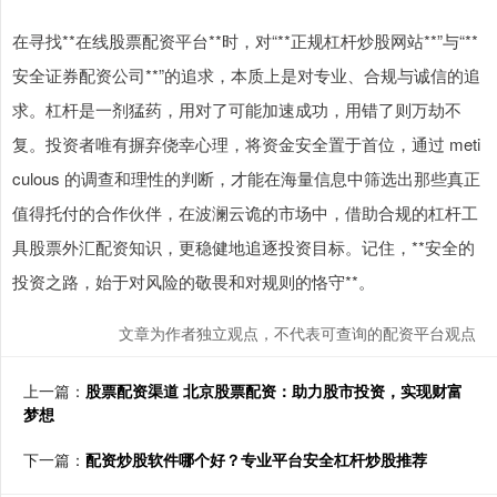
在寻找**在线股票配资平台**时，对“**正规杠杆炒股网站**”与“**
安全证券配资公司**”的追求，本质上是对专业、合规与诚信的追
求。杠杆是一剂猛药，用对了可能加速成功，用错了则万劫不
复。投资者唯有摒弃侥幸心理，将资金安全置于首位，通过 meti
culous 的调查和理性的判断，才能在海量信息中筛选出那些真正
值得托付的合作伙伴，在波澜云诡的市场中，借助合规的杠杆工
具股票外汇配资知识，更稳健地追逐投资目标。记住，**安全的
投资之路，始于对风险的敬畏和对规则的恪守**。
文章为作者独立观点，不代表可查询的配资平台观点
上一篇：
股票配资渠道 北京股票配资：助力股市投资，实现财富
梦想
下一篇：
配资炒股软件哪个好？专业平台安全杠杆炒股推荐