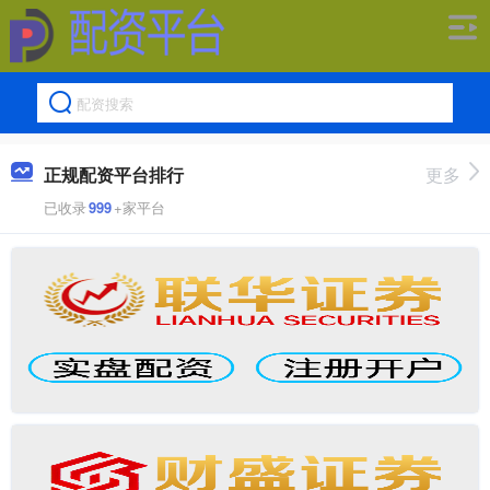
正规配资平台排行
更多
已收录
999
+家平台