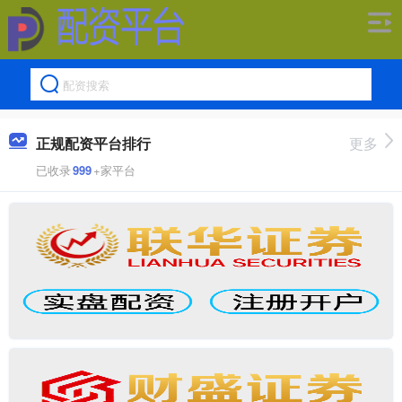
正规配资平台排行
更多
已收录
999
+家平台