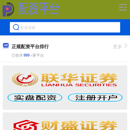
正规配资平台排行
更多
已收录
999
+家平台