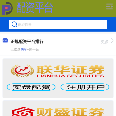
正规配资平台排行
更多
已收录
999
+家平台